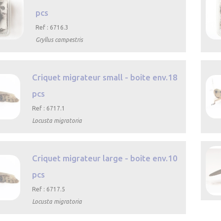
pcs
Ref : 6716.3
Gryllus campestris

rapide
Criquet migrateur small - boite env.18
pcs
Ref : 6717.1
Locusta migratoria
çu
e
Criquet migrateur large - boite env.10
pcs
Ref : 6717.5
Locusta migratoria

çu