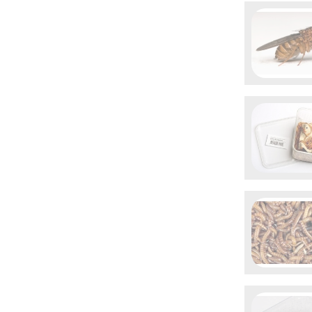
rapid

Aperçu 

Aperçu 

Aperçu 