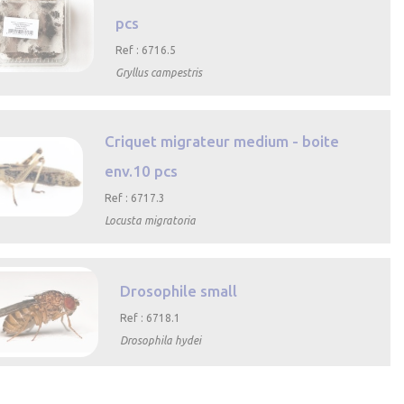
pcs
Ref : 6716.5
Gryllus campestris
Aperçu rapide
Criquet migrateur medium - boite
env.10 pcs
Ref : 6717.3
Locusta migratoria

Aperçu
rapide
Drosophile small
Ref : 6718.1
Drosophila hydei
Aperçu rapide