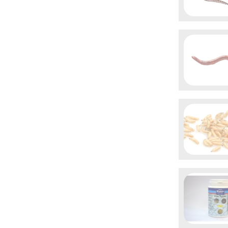

Aperçu 

Aperçu 

Aperçu 