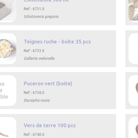
Ref : 6731.0
Schistocerca gregaria

rapide
Teignes ruche - boite 35 pcs
Ref : 6733.0
Gallerria melonella

rapide
Puceron vert (boite)
Ref : 6738.0
Diuraphis noxia

rapide
Vers de terre 100 pcs
Ref : 6740.0