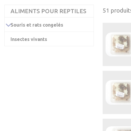
51 produit
ALIMENTS POUR REPTILES
Souris et rats congelés
Insectes vivants

Aper
rapide

Aper
rapide