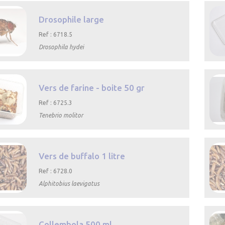
e
Drosophile large
Ref : 6718.5
Drosophila hydei

rapide
Vers de farine - boite 50 gr
Ref : 6725.3
Tenebrio molitor

rapide
Vers de buffalo 1 litre
Ref : 6728.0
Alphitobius laevigatus

rapide
Collembola 500 ml