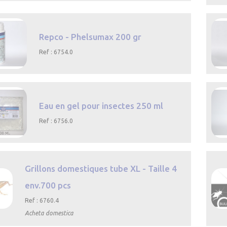
rapide
Repco - Phelsumax 200 gr
Ref : 6754.0

rapide
Eau en gel pour insectes 250 ml
Ref : 6756.0

rapide
Grillons domestiques tube XL - Taille 4
env.700 pcs
Ref : 6760.4
Acheta domestica
u