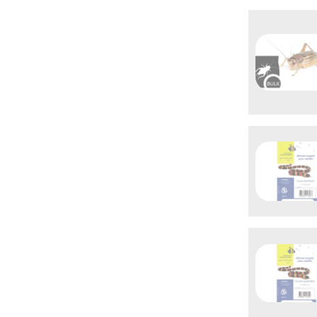
rapide

Aperç
rapide

Aper
rapide
Aper