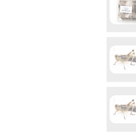

Aperçu 

Aper
rapid

Aper