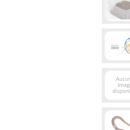

Aperçu 

Aperçu 

Aperçu 