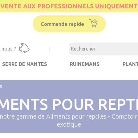
VENTE AUX PROFESSIONNELS UNIQUEMENT
Commande rapide
 nous ?
|
SERRE DE NANTES
RUINEMANS
PLANT
s
MENTS POUR REPT
notre gamme de Aliments pour reptiles - Comptoir
exotique