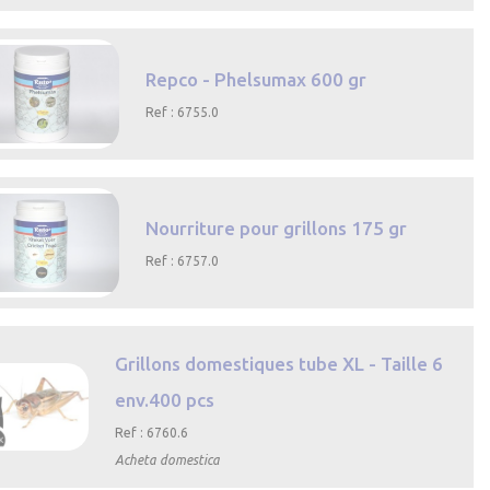

Aperçu
rapide
Repco - Phelsumax 600 gr
Ref : 6755.0
Aperçu rapide
Nourriture pour grillons 175 gr
Ref : 6757.0
Aperçu rapide
Grillons domestiques tube XL - Taille 6
env.400 pcs
Ref : 6760.6
Acheta domestica

Aperçu