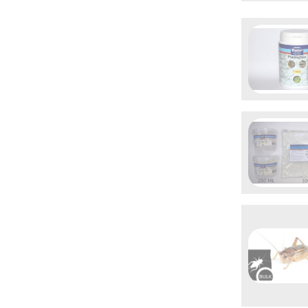

Aperçu 

Aperçu 

Aperçu 

Aperç