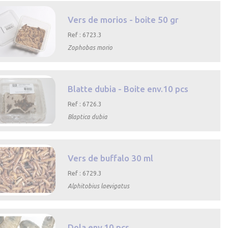
Vers de morios - boite 50 gr
Ref : 6723.3
Zophobas morio
Aperçu rapide
Blatte dubia - Boite env.10 pcs
Ref : 6726.3
Blaptica dubia
Aperçu rapide
Vers de buffalo 30 ml
Ref : 6729.3
Alphitobius laevigatus
Aperçu rapide
Dola env.10 pcs