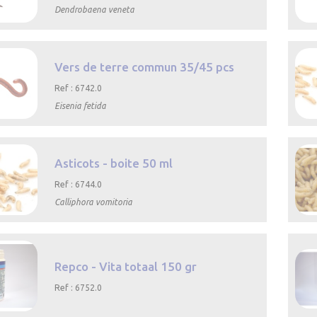
Dendrobaena veneta

rapide
Vers de terre commun 35/45 pcs
Ref : 6742.0
Eisenia fetida

rapide
Asticots - boite 50 ml
Ref : 6744.0
Calliphora vomitoria

rapide
Repco - Vita totaal 150 gr
Ref : 6752.0