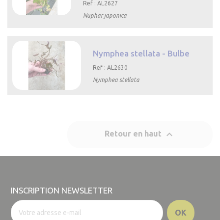
Ref : AL2627
Nuphar japonica

Aperçu
rapide
Nymphea stellata - Bulbe
Ref : AL2630
Nymphea stellata

Aperçu rapide

Retour en haut
INSCRIPTION NEWSLETTER