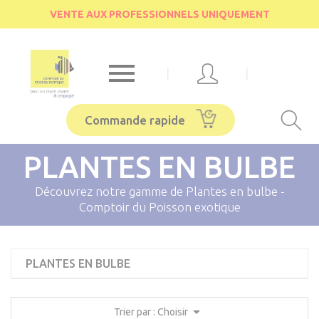
Cookies management panel
VENTE AUX PROFESSIONNELS UNIQUEMENT

|
|
Commande rapide
PLANTES EN BULBE
Découvrez notre gamme de Plantes en bulbe -
Comptoir du Poisson exotique
PLANTES EN BULBE

Trier par : Choisir