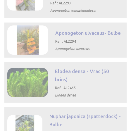
Ref : AL2293
Aponogeton longiplumulosis

Aperçu
rapide
Aponogeton ulvaceus- Bulbe
Ref : AL2294
Aponogeton ulvaceus

Aperçu rapide
Elodea densa - Vrac (50
brins)
Ref : AL2465
Elodea densa

Aperçu rapide
Nuphar japonica (spatterdock) -
Bulbe