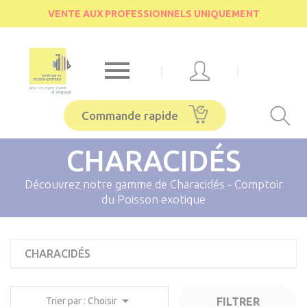
Cookies management panel
VENTE AUX PROFESSIONNELS UNIQUEMENT

|
|
Commande rapide
CHARACIDÉS
Découvrez notre gamme de Characidés - Comptoir
du Poisson exotique
CHARACIDÉS

FILTRER
Trier par : Choisir