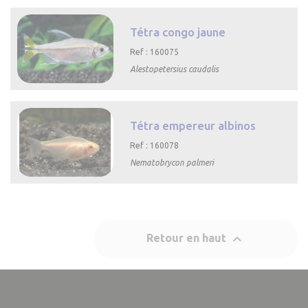

Aperçu rapide
Tétra congo jaune
Ref : 160075
Alestopetersius caudalis

Aperçu rapide
Tétra empereur albinos
Ref : 160078
Nematobrycon palmeri

Aperçu rapide

Retour en haut