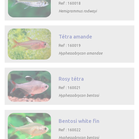
Ref : 160018
Hemigrammus rodwayi

Aperçu rapide
Tétra amande
Ref : 160019
Hyphessobrycon amandae

Aperçu rapide
Rosy tétra
Ref : 160021
Hyphessobrycon bentosi

Aperçu rapide
Bentosi white fin
Ref : 160022
Hyphessobrycon bentosi