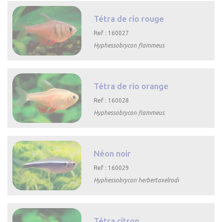
Tétra de rio rouge
Ref : 160027
Hyphessobrycon flammeus

Aperçu rapide
Tétra de rio orange
Ref : 160028
Hyphessobrycon flammeus

Aperçu rapide
Néon noir
Ref : 160029
Hyphessobrycon herbertaxelrodi

Aperçu rapide
Tétra citron