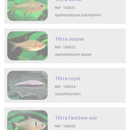
Ref : 160031
Hyphessobrycon pulchripinnis

Aperçu rapide
Tétra serpae
Ref : 160032
Hyphessobrycon serpae

Aperçu rapide
Tétra royal
Ref : 160034
Inpaichthys kerri

Aperçu rapide
Tétra fantôme noir
Ref : 160036