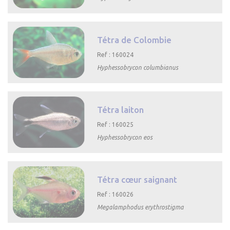

Aperçu rapide
Tétra de Colombie
Ref : 160024
Hyphessobrycon columbianus

Aperçu rapide
Tétra laiton
Ref : 160025
Hyphessobrycon eos

Aperçu rapide
Tétra cœur saignant
Ref : 160026
Megalamphodus erythrostigma

Aperçu rapide