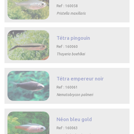
Ref : 160058
Pristella maxillaris

Aperçu rapide
Tétra pingouin
Ref : 160060
Thayeria boehlkei

Aperçu rapide
Tétra empereur noir
Ref : 160061
Nematobrycon palmeri

Aperçu rapide
Néon bleu gold
Ref : 160063