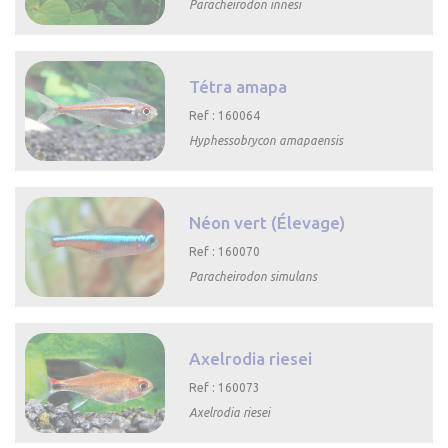
Paracheirodon innesi

Aperçu rapide
Tétra amapa
Ref : 160064
Hyphessobrycon amapaensis

Aperçu rapide
Néon vert (Élevage)
Ref : 160070
Paracheirodon simulans

Aperçu rapide
Axelrodia riesei
Ref : 160073
Axelrodia riesei