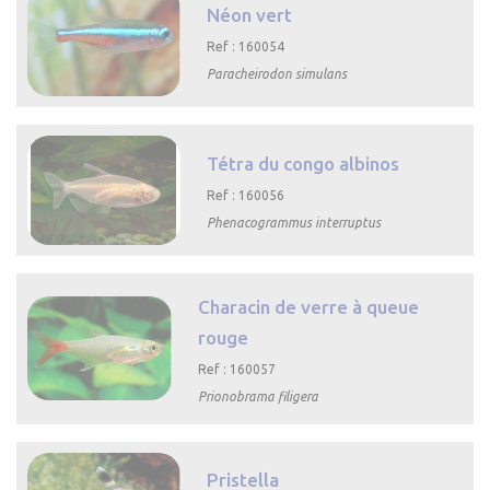
Néon vert
Ref : 160054
Paracheirodon simulans

Aperçu rapide
Tétra du congo albinos
Ref : 160056
Phenacogrammus interruptus

Aperçu rapide
Characin de verre à queue
rouge
Ref : 160057
Prionobrama filigera

Aperçu rapide
Pristella