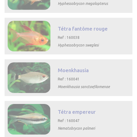
Hyphessobrycon megalopterus

Aperçu rapide
Tétra fantôme rouge
Ref : 160038
Hyphessobrycon sweglesi

Aperçu rapide
Moenkhausia
Ref : 160041
Moenkhausia sanctaefilomenae

Aperçu rapide
Tétra empereur
Ref : 160047
Nematobrycon palmeri