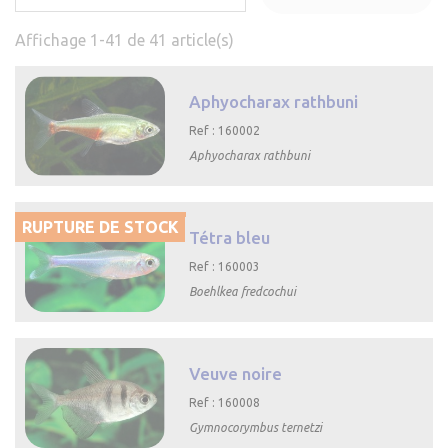
Affichage 1-41 de 41 article(s)
Aphyocharax rathbuni
Ref : 160002
Aphyocharax rathbuni

Aperçu rapide
RUPTURE DE STOCK
Tétra bleu
Ref : 160003
Boehlkea fredcochui

Aperçu rapide
Veuve noire
Ref : 160008
Gymnocorymbus ternetzi