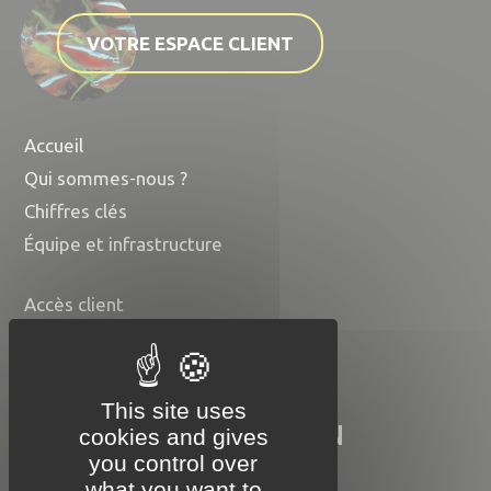
VOTRE ESPACE CLIENT
Accueil
Qui sommes-nous ?
Chiffres clés
Équipe et infrastructure
Accès client
Contact
Nos disponibilités
This site uses
COMPTOIR DU POISSON
cookies and gives
EXOTIQUE
you control over
what you want to