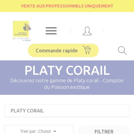
Cookies management panel
VENTE AUX PROFESSIONNELS UNIQUEMENT

|
|
Commande rapide
PLATY CORAIL
Découvrez notre gamme de Platy corail - Comptoir
du Poisson exotique
PLATY CORAIL

FILTRER
Trier par : Choisir