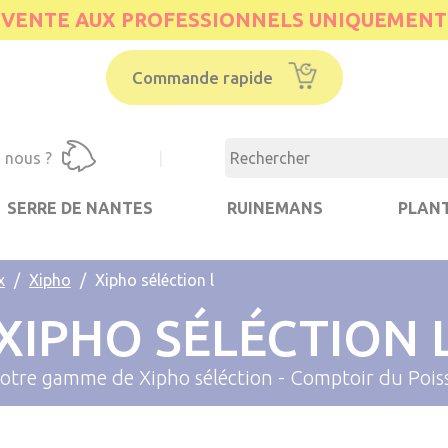
VENTE AUX PROFESSIONNELS UNIQUEMENT
Commande rapide
 nous ?
|
SERRE DE NANTES
RUINEMANS
PLANT
x
Xipho
Xipho séléction l
XIPHO SÉLÉCTION 
otre gamme de Xipho séléction - Comptoir du Pois