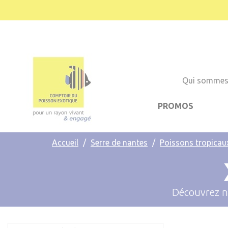
Cookies management panel
Qui sommes
PROMOS
Accueil
Serre de nantes
Poissons tropicau
Découvrez n