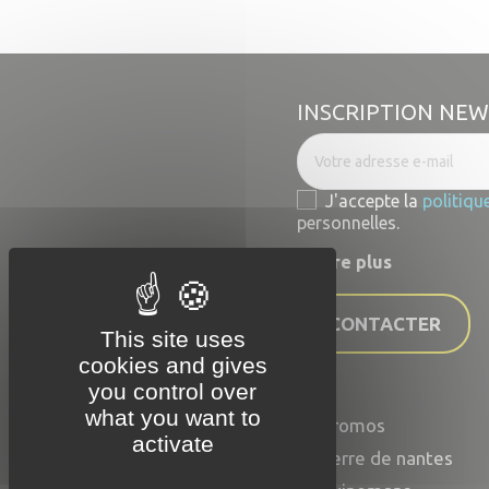

Aperçu 
INSCRIPTION NE
J'accepte la
politiqu
personnelles.
En lire plus
NOUS CONTACTER
This site uses
cookies and gives
you control over
what you want to
Promos
Accueil
activate
Serre de nantes
Qui sommes-nous ?