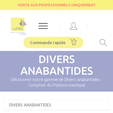
Cookies management panel
VENTE AUX PROFESSIONNELS UNIQUEMENT

|
|
Commande rapide
DIVERS
ANABANTIDES
Découvrez notre gamme de Divers anabantides -
Comptoir du Poisson exotique
DIVERS ANABANTIDES