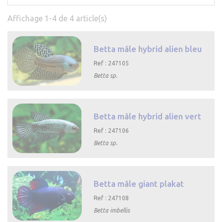
Affichage 1-4 de 4 article(s)
Betta mâle hybrid alien bleu
Ref : 247105
Betta sp.

Aperçu rapide
Betta mâle hybrid alien vert
Ref : 247106
Betta sp.

Aperçu rapide
Betta mâle giant plakat
Ref : 247108
Betta imbellis