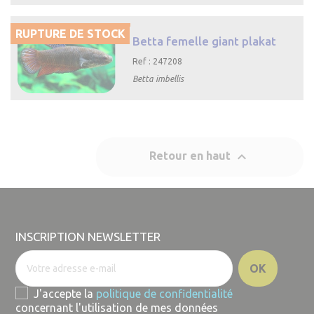

Aperçu rapide
RUPTURE DE STOCK
Betta femelle giant plakat
Ref : 247208
Betta imbellis

Aperçu rapide

Retour en haut
INSCRIPTION NEWSLETTER
J'accepte la
politique de confidentialité
concernant l'utilisation de mes données