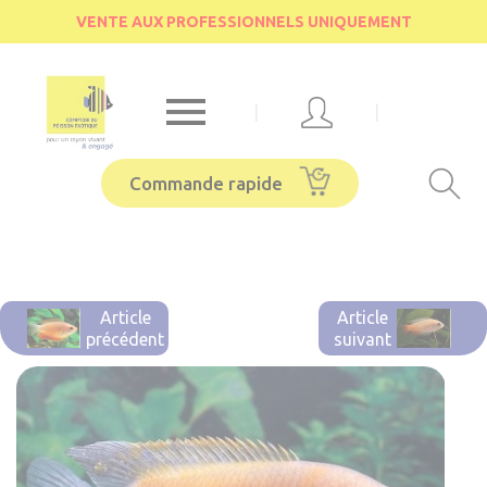
Cookies management panel
VENTE AUX PROFESSIONNELS UNIQUEMENT

|
|
Commande rapide
Article
Article
précédent
suivant