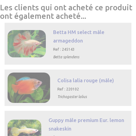
Les clients qui ont acheté ce produit
ont également acheté...
Betta HM select mâle
armageddon
Ref : 245143
Betta splendens

Aperçu
rapide
Colisa lalia rouge (mâle)
Ref : 220102
Trichogaster lalius

Aperçu rapide
Guppy mâle premium Eur. lemon
snakeskin