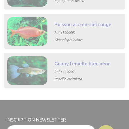
Xiphophorus helleri

Aperçu rapide
Poisson arc-en-ciel rouge
Ref : 300005
Glossolepis incisus

Aperçu rapide
Guppy femelle bleu néon
Ref : 110207
Poecilia reticulata

Aperçu rapide
INSCRIPTION NEWSLETTER