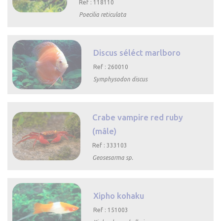
Ref : 118110
Poecilia reticulata

Aperçu
rapide
Discus séléct marlboro
Ref : 260010
Symphysodon discus

Aperçu rapide
Crabe vampire red ruby
(mâle)
Ref : 333103
Geosesarma sp.

Aperçu rapide
Xipho kohaku
Ref : 151003