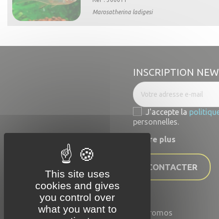
Marosatherina ladigesi

Aperçu rapide
INSCRIPTION NE
J'accepte la
politiqu
personnelles.
En lire plus
NOUS CONTACTER
This site uses
cookies and gives
you control over
what you want to
Promos
Accueil