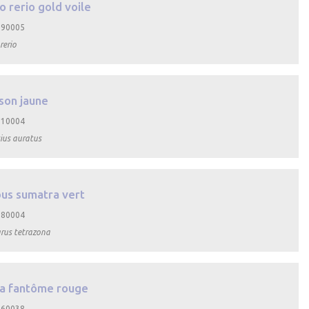
o rerio gold voile
 190005
rerio
son jaune
 510004
ius auratus
us sumatra vert
 180004
rus tetrazona
a fantôme rouge
 160038