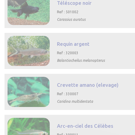
Téléscope noir
Ref : 501002
Carassius auratus

Aperçu rapide
Requin argent
Ref : 320003
Balantiocheilus melanopterus

Aperçu rapide
Crevette amano (elevage)
Ref : 330007
Caridina multidentata

Aperçu rapide
Arc-en-ciel des Célèbes
Ref : 300011