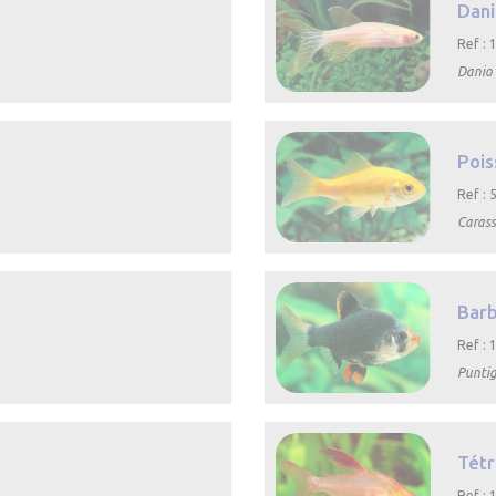
Dani
Ref :
Danio 

Aperçu rapide
Pois
Ref :
Carass

Aperçu rapide
Barb
Ref :
Puntig

Aperçu rapide
Tétr
Ref :