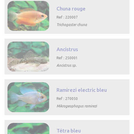
Chuna rouge
Ref : 220007
Trichogaster chuna

Aperçu rapide
Ancistrus
Ref : 250001
Ancistrus sp.

Aperçu rapide
Ramirezi electric bleu
Ref : 270050
Mikrogeophagus ramirezi

Aperçu rapide
Tétra bleu