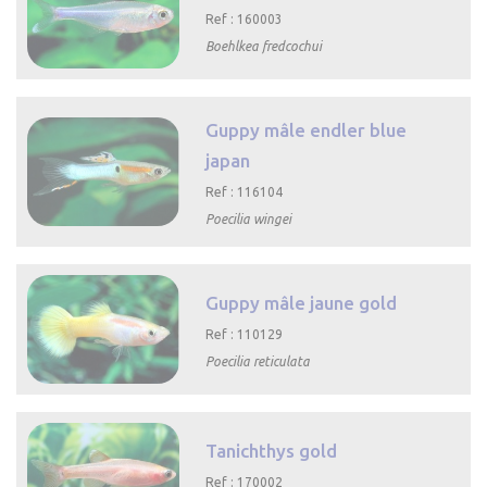
Ref : 160003
Boehlkea fredcochui

Aperçu rapide
Guppy mâle endler blue
japan
Ref : 116104
Poecilia wingei

Aperçu rapide
Guppy mâle jaune gold
Ref : 110129
Poecilia reticulata

Aperçu rapide
Tanichthys gold
Ref : 170002