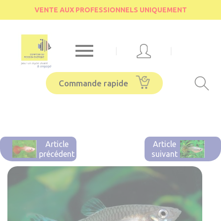
Cookies management panel
VENTE AUX PROFESSIONNELS UNIQUEMENT

|
|
Commande rapide
Article
Article
précédent
suivant