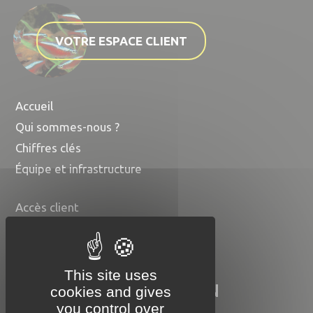
VOTRE ESPACE CLIENT
Accueil
Qui sommes-nous ?
Chiffres clés
Équipe et infrastructure
Accès client
Contact
Nos disponibilités
This site uses
COMPTOIR DU POISSON
cookies and gives
EXOTIQUE
you control over