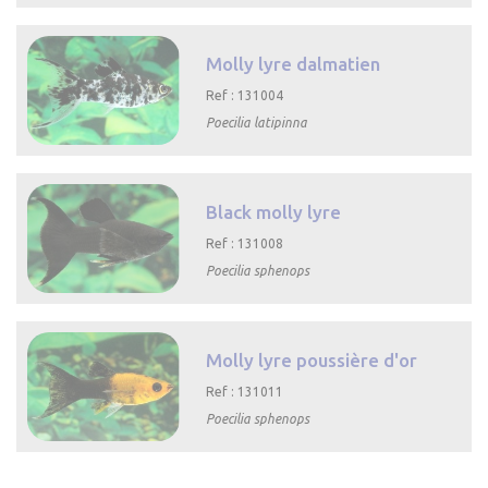

Aperçu rapide
Molly lyre dalmatien
Ref : 131004
Poecilia latipinna

Aperçu rapide
Black molly lyre
Ref : 131008
Poecilia sphenops

Aperçu rapide
Molly lyre poussière d'or
Ref : 131011
Poecilia sphenops

Aperçu rapide