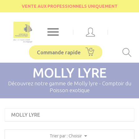
Cookies management panel
VENTE AUX PROFESSIONNELS UNIQUEMENT

|
|
Commande rapide
MOLLY LYRE
Découvrez notre gamme de Molly lyre - Comptoir du
Poisson exotique
MOLLY LYRE

Trier par : Choisir