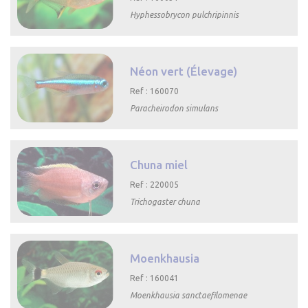
Hyphessobrycon pulchripinnis

Aperçu rapide
Néon vert (Élevage)
Ref : 160070
Paracheirodon simulans

Aperçu rapide
Chuna miel
Ref : 220005
Trichogaster chuna

Aperçu rapide
Moenkhausia
Ref : 160041
Moenkhausia sanctaefilomenae