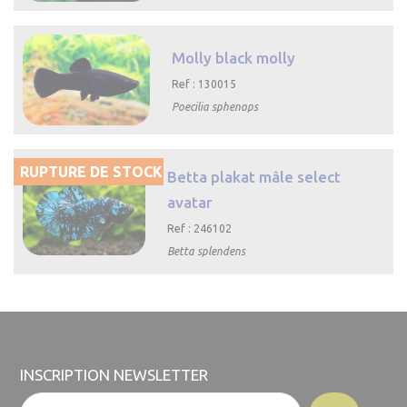

Aperçu rapide
Molly black molly
Ref : 130015
Poecilia sphenops

Aperçu rapide
RUPTURE DE STOCK
Betta plakat mâle select
avatar
Ref : 246102
Betta splendens

Aperçu rapide
INSCRIPTION NEWSLETTER