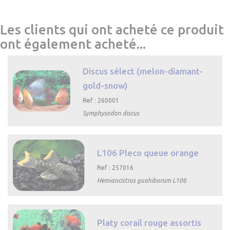
Les clients qui ont acheté ce produit
ont également acheté...
Discus sélect (melon-diamant-
gold-snow)
Ref : 260001
Symphysodon discus

Aperçu
rapide
L106 Pleco queue orange
Ref : 257016
Hemiancistrus guahiborum L106

Aperçu rapide
Platy corail rouge assortis