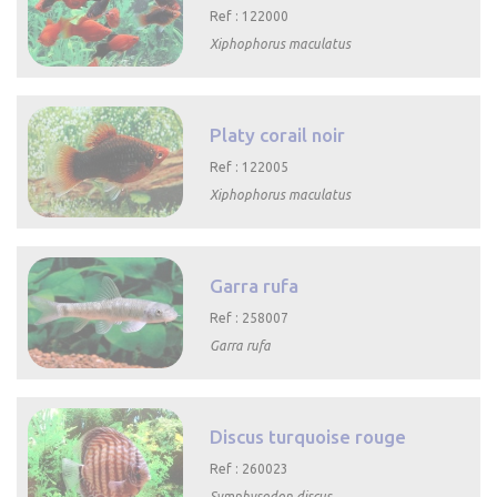
Ref : 122000
Xiphophorus maculatus

Aperçu rapide
Platy corail noir
Ref : 122005
Xiphophorus maculatus

Aperçu rapide
Garra rufa
Ref : 258007
Garra rufa

Aperçu rapide
Discus turquoise rouge
Ref : 260023
Symphysodon discus