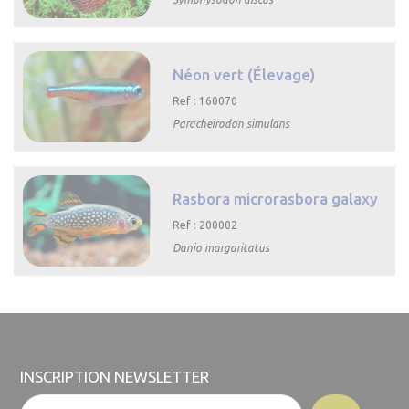

Aperçu rapide
Néon vert (Élevage)
Ref : 160070
Paracheirodon simulans

Aperçu rapide
Rasbora microrasbora galaxy
Ref : 200002
Danio margaritatus

Aperçu rapide
INSCRIPTION NEWSLETTER