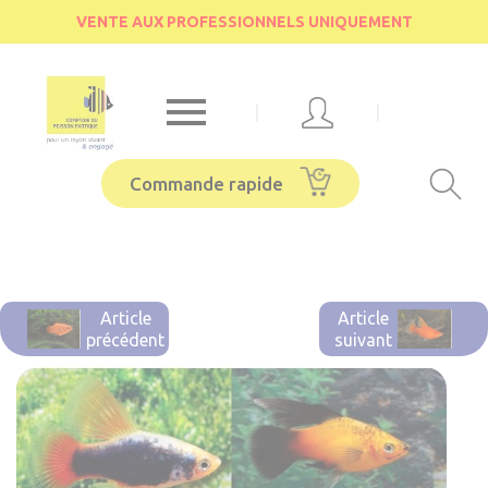
Cookies management panel
VENTE AUX PROFESSIONNELS UNIQUEMENT

|
|
Commande rapide
Article
Article
précédent
suivant