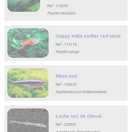
Ref : 118209
Poecilia reticulata

Aperçu
rapide
Guppy mâle endler red néon
Ref : 116118
Poecilia wingei

Aperçu rapide
Néon noir
Ref : 160029
Hyphessobrycon herbertaxelrodi

Aperçu rapide
Loche nez de cheval
Ref : 258001
Acanthopsis choirorhynchos