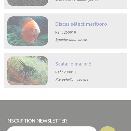

Aperçu rapide
Discus séléct marlboro
Ref : 260010
Symphysodon discus

Aperçu rapide
Scalaire marbré
Ref : 290013
Pterophyllum scalare

Aperçu rapide
INSCRIPTION NEWSLETTER