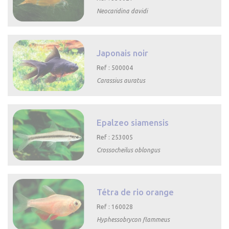
Neocaridina davidi

Aperçu rapide
Japonais noir
Ref : 500004
Carassius auratus

Aperçu rapide
Epalzeo siamensis
Ref : 253005
Crossocheilus oblongus

Aperçu rapide
Tétra de rio orange
Ref : 160028
Hyphessobrycon flammeus