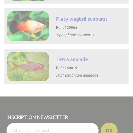

Aperçu rapide
Platy wagtail sunburst
Ref : 120065
Xiphophorus maculatus

Aperçu rapide
Tétra amande
Ref : 160019
Hyphessobrycon amandae

Aperçu rapide
INSCRIPTION NEWSLETTER