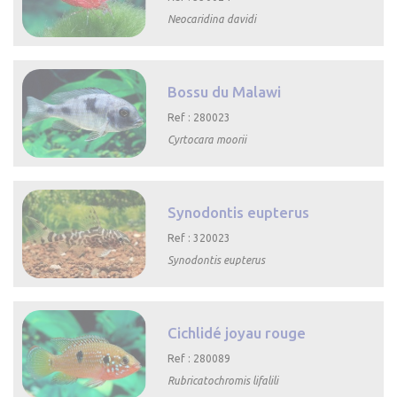
Neocaridina davidi

Aperçu rapide
Bossu du Malawi
Ref : 280023
Cyrtocara moorii

Aperçu rapide
Synodontis eupterus
Ref : 320023
Synodontis eupterus

Aperçu rapide
Cichlidé joyau rouge
Ref : 280089
Rubricatochromis lifalili