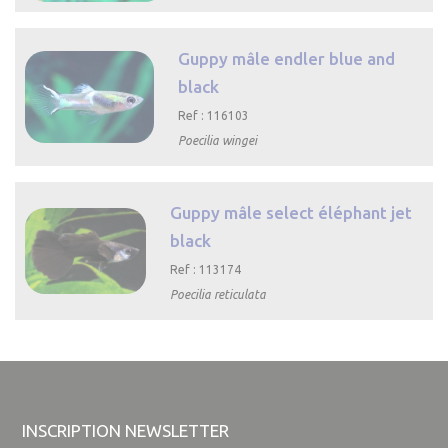

Aperçu rapide
Guppy mâle endler blue and
black
Ref : 116103
Poecilia wingei

Aperçu rapide
Guppy mâle select éléphant jet
black
Ref : 113174
Poecilia reticulata

Aperçu
rapide
INSCRIPTION NEWSLETTER