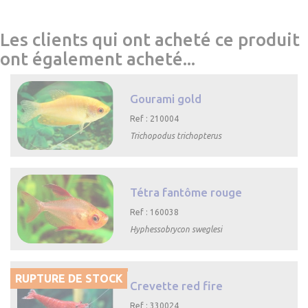
Les clients qui ont acheté ce produit
ont également acheté...
Gourami gold
Ref : 210004
Trichopodus trichopterus

Aperçu rapide
Tétra fantôme rouge
Ref : 160038
Hyphessobrycon sweglesi

Aperçu rapide
RUPTURE DE STOCK
Crevette red fire
Ref : 330024