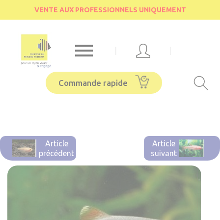
Cookies management panel
VENTE AUX PROFESSIONNELS UNIQUEMENT

|
|
Commande rapide
Article
Article
précédent
suivant