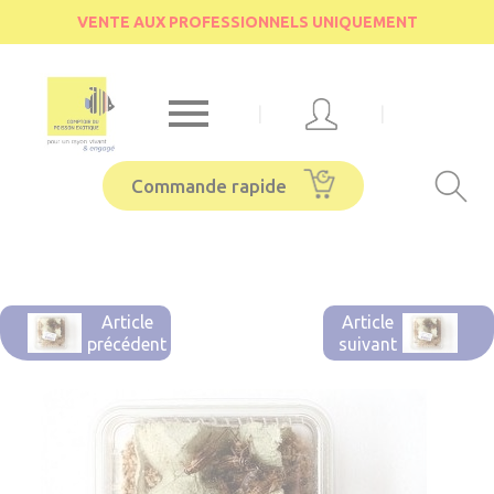
Cookies management panel
VENTE AUX PROFESSIONNELS UNIQUEMENT

|
|
Commande rapide
Article
Article
précédent
suivant