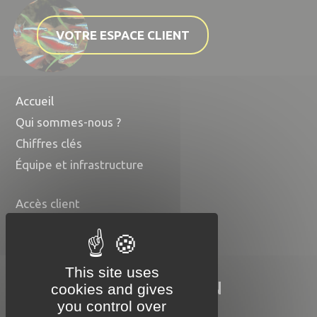
VOTRE ESPACE CLIENT
Accueil
Qui sommes-nous ?
Chiffres clés
Équipe et infrastructure
Accès client
Contact
Nos disponibilités
This site uses
COMPTOIR DU POISSON
cookies and gives
EXOTIQUE
you control over