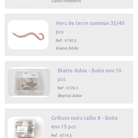
Gryllus campestris

Aperçu
rapide
Vers de terre commun 35/45
pcs
Ref : 6742.0
Eisenia fetida

Aperçu rapide
Blatte dubia - Boite env.10
pcs
Ref : 6726.3
Blaptica dubia

Aperçu rapide
Grillons noirs taille 8 - Boite
env.15 pcs
Ref : 6716.5