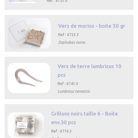
Ref : 6753.0

Aperçu
rapide
Vers de morios - boite 50 gr
Ref : 6723.3
Zophobas morio

Aperçu rapide
Vers de terre lumbricus 10
pcs
Ref : 6741.0
Lumbricus terrestris

Aperçu rapide
Grillons noirs taille 6 - Boite
env.30 pcs
Ref : 6716.3