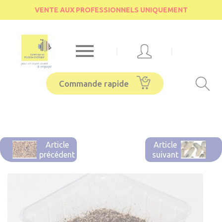
Cookies management panel
VENTE AUX PROFESSIONNELS UNIQUEMENT

|
|
Commande rapide
Article
Article
précédent
suivant