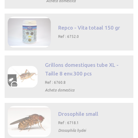
Acheta domestica

Aperçu
rapide
Repco - Vita totaal 150 gr
Ref : 6752.0

Aperçu rapide
Grillons domestiques tube XL -
Taille 8 env.300 pcs
Ref : 6760.8
Acheta domestica

Aperçu
rapide
Drosophile small
Ref : 6718.1
Drosophila hydei