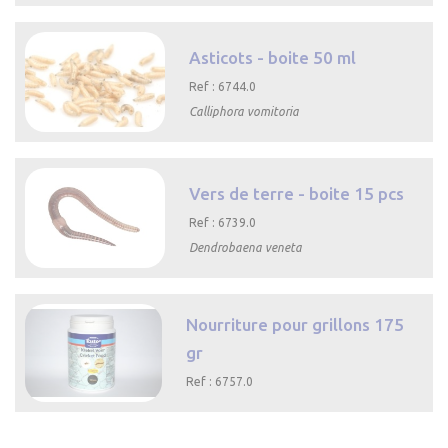

Aperçu rapide
Asticots - boite 50 ml
Ref : 6744.0
Calliphora vomitoria

Aperçu rapide
Vers de terre - boite 15 pcs
Ref : 6739.0
Dendrobaena veneta

Aperçu rapide
Nourriture pour grillons 175
gr
Ref : 6757.0

Aperçu rapide